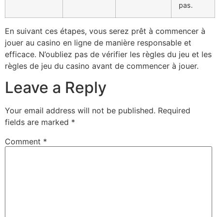
pas.
En suivant ces étapes, vous serez prêt à commencer à
jouer au casino en ligne de manière responsable et
efficace. N’oubliez pas de vérifier les règles du jeu et les
règles de jeu du casino avant de commencer à jouer.
Leave a Reply
Your email address will not be published.
Required
fields are marked
*
Comment
*