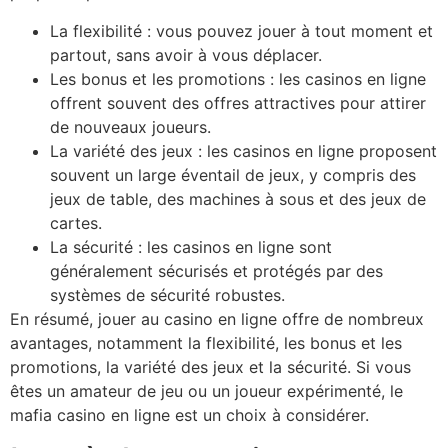
La flexibilité : vous pouvez jouer à tout moment et
partout, sans avoir à vous déplacer.
Les bonus et les promotions : les casinos en ligne
offrent souvent des offres attractives pour attirer
de nouveaux joueurs.
La variété des jeux : les casinos en ligne proposent
souvent un large éventail de jeux, y compris des
jeux de table, des machines à sous et des jeux de
cartes.
La sécurité : les casinos en ligne sont
généralement sécurisés et protégés par des
systèmes de sécurité robustes.
En résumé, jouer au casino en ligne offre de nombreux
avantages, notamment la flexibilité, les bonus et les
promotions, la variété des jeux et la sécurité. Si vous
êtes un amateur de jeu ou un joueur expérimenté, le
mafia casino en ligne est un choix à considérer.