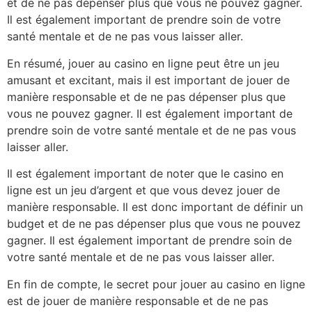
et de ne pas dépenser plus que vous ne pouvez gagner.
Il est également important de prendre soin de votre
santé mentale et de ne pas vous laisser aller.
En résumé, jouer au casino en ligne peut être un jeu
amusant et excitant, mais il est important de jouer de
manière responsable et de ne pas dépenser plus que
vous ne pouvez gagner. Il est également important de
prendre soin de votre santé mentale et de ne pas vous
laisser aller.
Il est également important de noter que le casino en
ligne est un jeu d’argent et que vous devez jouer de
manière responsable. Il est donc important de définir un
budget et de ne pas dépenser plus que vous ne pouvez
gagner. Il est également important de prendre soin de
votre santé mentale et de ne pas vous laisser aller.
En fin de compte, le secret pour jouer au casino en ligne
est de jouer de manière responsable et de ne pas