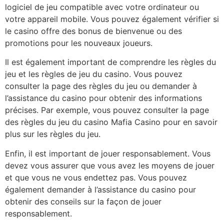
logiciel de jeu compatible avec votre ordinateur ou
votre appareil mobile. Vous pouvez également vérifier si
le casino offre des bonus de bienvenue ou des
promotions pour les nouveaux joueurs.
Il est également important de comprendre les règles du
jeu et les règles de jeu du casino. Vous pouvez
consulter la page des règles du jeu ou demander à
l’assistance du casino pour obtenir des informations
précises. Par exemple, vous pouvez consulter la page
des règles du jeu du casino Mafia Casino pour en savoir
plus sur les règles du jeu.
Enfin, il est important de jouer responsablement. Vous
devez vous assurer que vous avez les moyens de jouer
et que vous ne vous endettez pas. Vous pouvez
également demander à l’assistance du casino pour
obtenir des conseils sur la façon de jouer
responsablement.