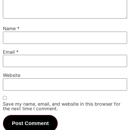
Name
*
Email
*
Website
Save my name, email, and website in this browser for
the next time I comment.