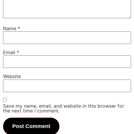
Name
*
Email
*
Website
Save my name, email, and website in this browser for
the next time I comment.