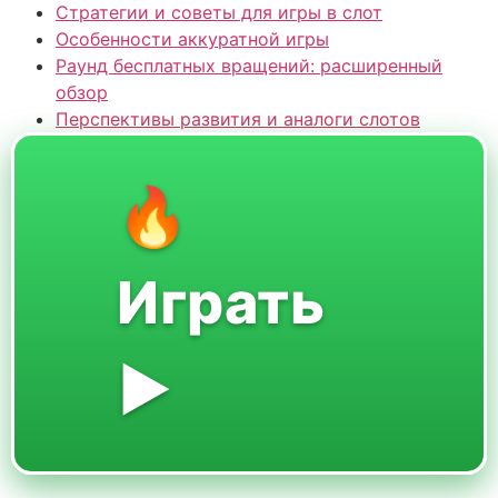
Стратегии и советы для игры в слот
Особенности аккуратной игры
Раунд бесплатных вращений: расширенный
обзор
Перспективы развития и аналоги слотов
🔥
Играть
▶️