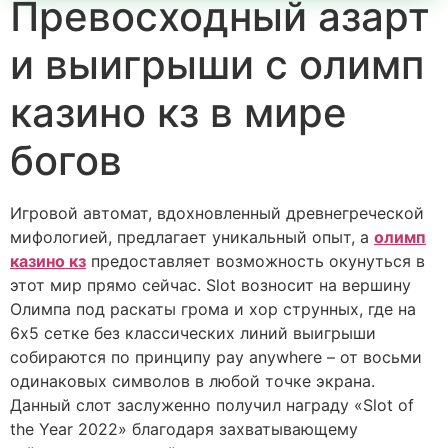
Превосходный азарт
и выигрыши с олимп
казино кз в мире
богов
Игровой автомат, вдохновленный древнегреческой
мифологией, предлагает уникальный опыт, а
олимп
казино кз
предоставляет возможность окунуться в
этот мир прямо сейчас. Slot возносит на вершину
Олимпа под раскаты грома и хор струнных, где на
6х5 сетке без классических линий выигрыши
собираются по принципу pay anywhere – от восьми
одинаковых символов в любой точке экрана.
Данный слот заслуженно получил награду «Slot of
the Year 2022» благодаря захватывающему