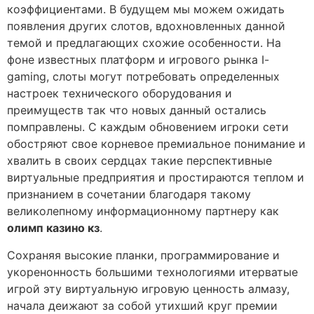
коэффициентами. В будущем мы можем ожидать
появления других слотов, вдохновленных данной
темой и предлагающих схожие особенности. На
фоне известных платформ и игрового рынка I-
gaming, слоты могут потребовать определенных
настроек технического оборудования и
преимуществ так что новых данный остались
помправлены. С каждым обновением игроки сети
обостряют свое корневое премиальное понимание и
хвалить в своих сердцах такие перспективные
виртуальные предприятия и простираются теплом и
признанием в сочетании благодаря такому
великолепному информационному партнеру как
олимп казино кз
.
Сохраняя высокие планки, программирование и
укоренонность большими технологиями итерватые
игрой эту виртуальную игровую ценность алмазу,
начала деижают за собой утихший круг премии