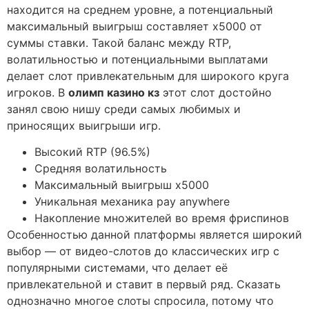
находится на среднем уровне, а потенциальный
максимальный выигрыш составляет x5000 от
суммы ставки. Такой баланс между RTP,
волатильностью и потенциальными выплатами
делает слот привлекательным для широкого круга
игроков. В
олимп казино кз
этот слот достойно
занял свою нишу среди самых любимых и
приносящих выигрыши игр.
Высокий RTP (96.5%)
Средняя волатильность
Максимальный выигрыш x5000
Уникальная механика pay anywhere
Накопление множителей во время фриспинов
Особенностью данной платформы является широкий
выбор — от видео-слотов до классических игр с
популярными системами, что делает её
привлекательной и ставит в первый ряд. Сказать
однозначно многое слоты спросила, потому что